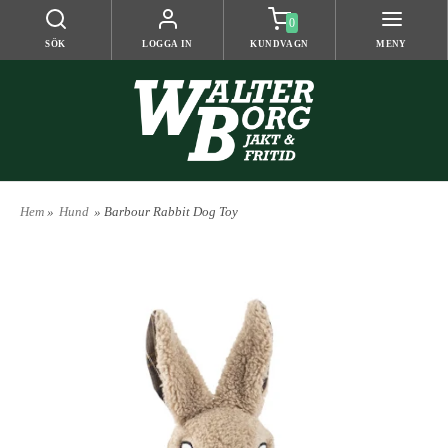
0
SÖK
LOGGA IN
KUNDVAGN
MENY
Hem
»
Hund
» Barbour Rabbit Dog Toy