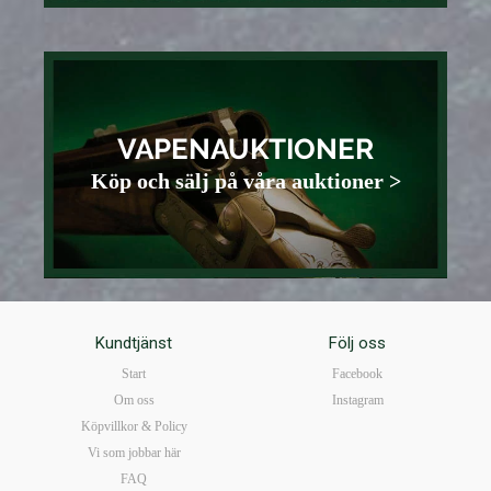
VAPENAUKTIONER
Köp och sälj på våra auktioner >
Kundtjänst
Följ oss
Start
Facebook
Om oss
Instagram
Köpvillkor & Policy
Vi som jobbar här
FAQ