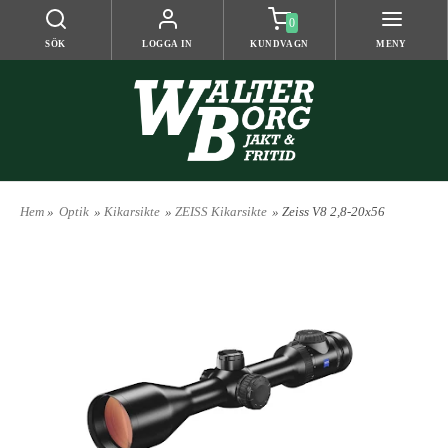
0
SÖK
LOGGA IN
KUNDVAGN
MENY
Hem
»
Optik
»
Kikarsikte
»
ZEISS Kikarsikte
» Zeiss V8 2,8-20x56