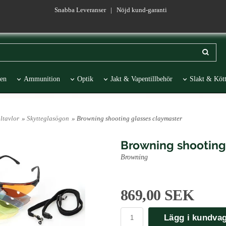
Snabba Leveranser | Nöjd kund-garanti
en
Ammunition
Optik
Jakt & Vapentillbehör
Slakt & Kött
esentartiklar
REA
ltavlor
»
Skytteglasögon
» Browning shooting glasses claymaster
Browning shooting
Browning
869,00 SEK
Lägg i kundva