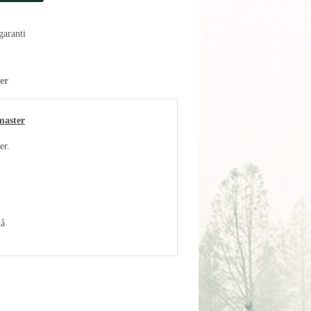
aranti
er
master
er.
lå