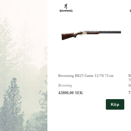
Browning B825 Game 12/76 71cm
B
7
Browning
B
42800,00 SEK
7
Köp