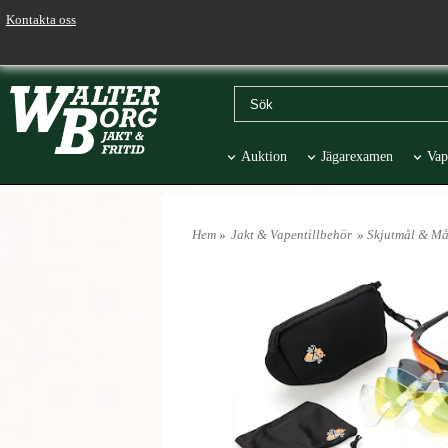
Kontakta oss
Auktion
Jägarexamen
Vap
Väskor & Stolar
Hund
Pr
Hem
»
Jakt & Vapentillbehör
»
Skjutmål & Må