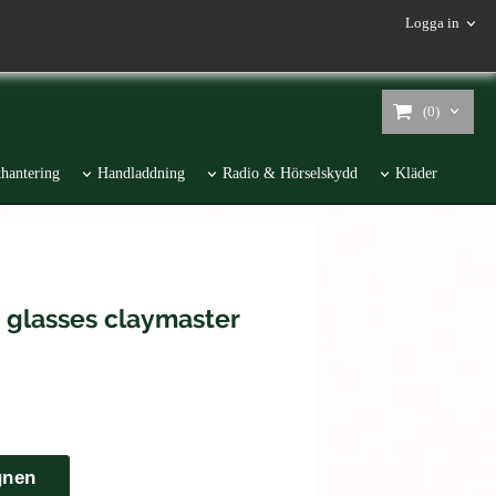
Logga in
(0)
hantering
Handladdning
Radio & Hörselskydd
Kläder
 glasses claymaster
gnen