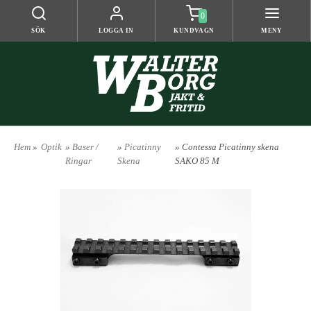
0
SÖK
LOGGA IN
KUNDVAGN
MENY
Hem
»
Optik
»
Baser /
»
Picatinny
» Contessa Picatinny skena
Ringar
Skena
SAKO 85 M