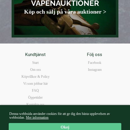
VAPENAUKTIONER
Köp och sälj på våra auktioner >
Kundtjänst
Följ oss
Start
Facebook
Om oss
Instagram
Köpvillkor & Policy
Vi som jobbar här
FAQ
Öppettider
Kontakta oss
Denna webbsida använder cookies för att ge dig den bästa upplevelsen av
webbsidan.
Mer information
Mail:
borg@walterborg.se
| Tel: 08-14 38 65 | Kungsgatan 57B 111 22 Stockholm |
Mån-Fre10-18 I Lör 10-16
Okej