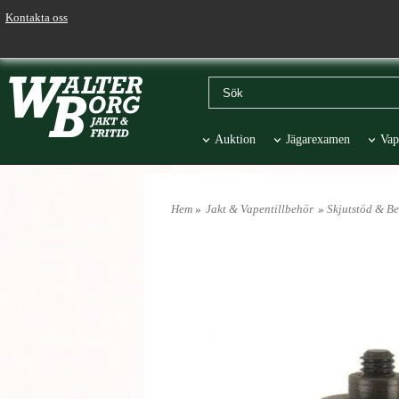
Kontakta oss
Auktion
Jägarexamen
Vap
Väskor & Stolar
Hund
Pr
Hem
»
Jakt & Vapentillbehör
»
Skjutstöd & B