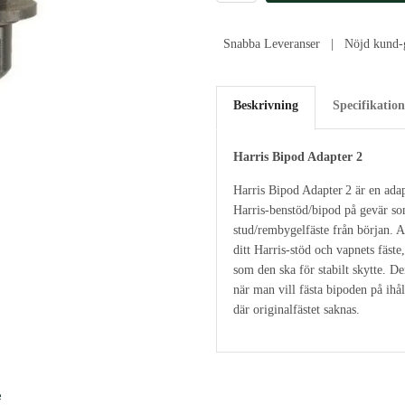
Snabba Leveranser | Nöjd kund-g
Beskrivning
Specifikation
Harris Bipod Adapter 2
Harris Bipod Adapter 2 är en adap
Harris‑benstöd/bipod på gevär som
stud/rembygelfäste från början. A
ditt Harris‑stöd och vapnets fäste,
som den ska för stabilt skytte. D
när man vill fästa bipoden på ihål
där originalfästet saknas.
e