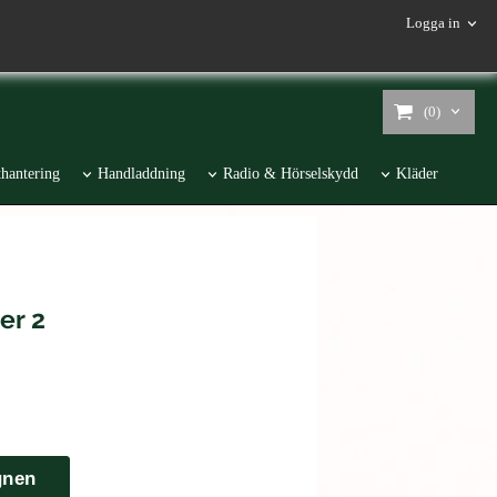
Logga in
(0)
hantering
Handladdning
Radio & Hörselskydd
Kläder
er 2
gnen