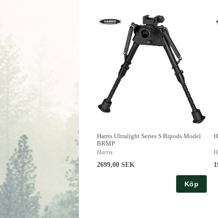
Harris Ultralight Series S Bipods Model
H
BRMP
Harris
H
2699,00 SEK
1
Köp