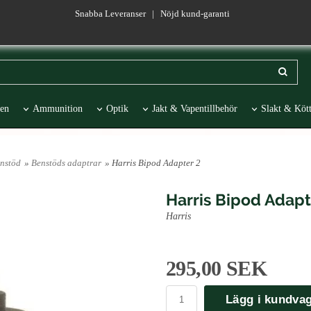
Snabba Leveranser | Nöjd kund-garanti
en
Ammunition
Optik
Jakt & Vapentillbehör
Slakt & Kött
esentartiklar
REA
enstöd
»
Benstöds adaptrar
» Harris Bipod Adapter 2
Harris Bipod Adapt
Harris
295,00 SEK
Lägg i kundva