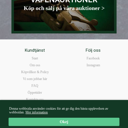
Köp och sälj på våra auktioner >
Kundtjänst
Följ oss
Start
Facebook
Om oss
Instagram
Köpvillkor & Policy
Vi som jobbar här
FAQ
Öppettider
Kontakta oss
Denna webbsida använder cookies för att ge dig den bästa upplevelsen av
webbsidan.
Mer information
Mail:
borg@walterborg.se
| Tel: 08-14 38 65 | Kungsgatan 57B 111 22 Stockholm |
Mån-Fre10-18 I Lör 10-16
Okej