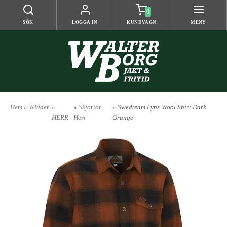
0
SÖK
LOGGA IN
KUNDVAGN
MENY
Hem
»
Kläder
»
»
Skjortor
» Swedteam Lynx Wool Shirt Dark
HERR
Herr
Orange