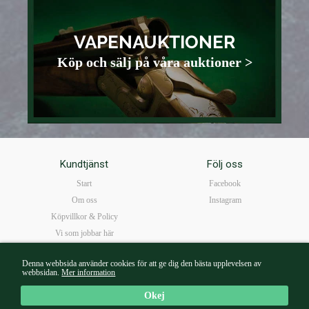
VAPENAUKTIONER
Köp och sälj på våra auktioner >
Kundtjänst
Följ oss
Start
Facebook
Om oss
Instagram
Köpvillkor & Policy
Vi som jobbar här
FAQ
Denna webbsida använder cookies för att ge dig den bästa upplevelsen av
Öppettider
webbsidan.
Mer information
Kontakta oss
Okej