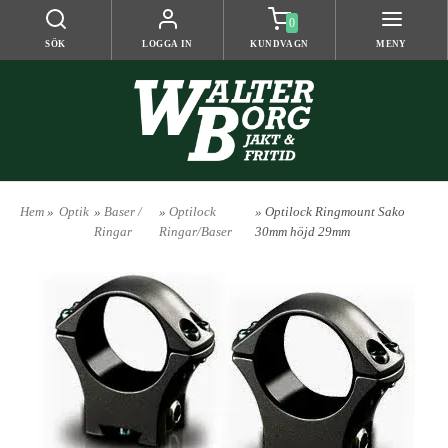
0
SÖK
LOGGA IN
KUNDVAGN
MENY
Hem
»
Optik
»
Baser /
»
Optilock
» Optilock Ringmount Sako
Ringar
Ringar/Baser
30mm höjd 29mm