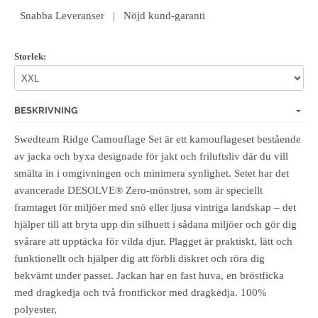
Snabba Leveranser | Nöjd kund-garanti
Storlek:
BESKRIVNING
Swedteam Ridge Camouflage Set är ett kamouflageset bestående
av jacka och byxa designade för jakt och friluftsliv där du vill
smälta in i omgivningen och minimera synlighet. Setet har det
avancerade DESOLVE® Zero-mönstret, som är speciellt
framtaget för miljöer med snö eller ljusa vintriga landskap – det
hjälper till att bryta upp din silhuett i sådana miljöer och gör dig
svårare att upptäcka för vilda djur. Plagget är praktiskt, lätt och
funktionellt och hjälper dig att förbli diskret och röra dig
bekvämt under passet. Jackan har en fast huva, en bröstficka
med dragkedja och två frontfickor med dragkedja. 100%
polyester,