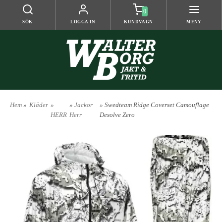
0
SÖK
LOGGA IN
KUNDVAGN
MENY
Hem
»
Kläder
»
»
Jackor
» Swedteam Ridge Coverset Camouflage
HERR
Herr
Desolve Zero