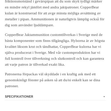
friktionsmotstånd i gevärspipan att du som skytt tydligt märker
en mindre rekyl jämfört med andra jaktpatroner. CopperBear
kulan är konstruerad för att avge minsta möjliga avsättning av
metaller i pipan. Ammunitionen är naturligtvis lämplig också för
dig som använder ljuddämpare.
CopperBear Jaktammunition customtillverkas i Sverige med de
bästa komponenter som finns tillgängliga. Hylsorna är av högsta
kvalitet liksom krut och tändhattar, CopperBear kulorna har vi
själva producerat i Sverige. Med vår customproduktion har vi
full kontroll över tillverkning och slutkontroll och kan garantera
att varje patron är tillverkad exakt lika.
Patronerna förpackas väl skyddade i en kraftig ask med ett
genomskinligt fönster på asken så att du/ni enkelt kan se dina
patroner.
SPECIFIKATIONER