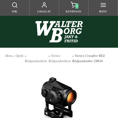
0
SÖK
LOGGA IN
KUNDVAGN
MENY
Hem
»
Optik
»
»
Vortex
» Vortex Crossfire RD2
Rödpunktsikten
Rödpunktsikten
Rödpunktsikte 2MOA