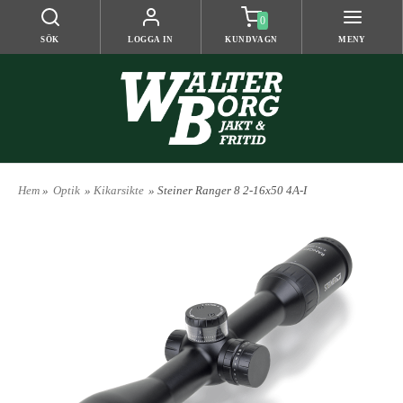
0
SÖK
LOGGA IN
KUNDVAGN
MENY
Hem
»
Optik
»
Kikarsikte
» Steiner Ranger 8 2-16x50 4A-I