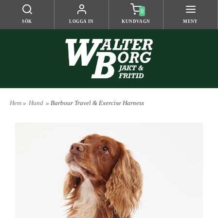
0
SÖK
LOGGA IN
KUNDVAGN
MENY
Hem
»
Hund
» Barbour Travel & Exercise Harness