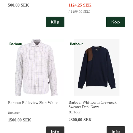
500,00 SEK
1124,25 SEK
(
1499,00 SEK
)
Köp
Köp
Barbour Whitworth Crewneck
Barbour Belleview Shirt White
Sweater Dark Navy
Barbour
Barbour
2300,00 SEK
1500,00 SEK