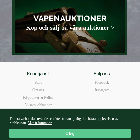
VAPENAUKTIONER
Köp och sälj på våra auktioner >
Kundtjänst
Följ oss
Start
Facebook
Om oss
Instagram
Köpvillkor & Policy
Vi som jobbar här
FAQ
Denna webbsida använder cookies för att ge dig den bästa upplevelsen av
Öppettider
webbsidan.
Mer information
Kontakta oss
Okej