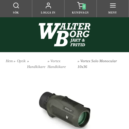
0
SÖK
LOGGA IN
KUNDVAGN
MENY
Hem
»
Optik
»
»
Vortex
» Vortex Solo Monocular
Handkikare
Handkikare
10x36