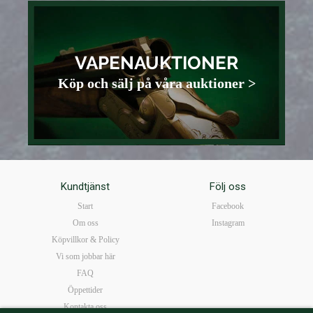
VAPENAUKTIONER
Köp och sälj på våra auktioner >
Kundtjänst
Följ oss
Start
Facebook
Om oss
Instagram
Köpvillkor & Policy
Vi som jobbar här
FAQ
Öppettider
Kontakta oss