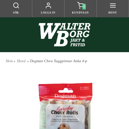
0
SÖK
LOGGA IN
KUNDVAGN
MENY
Hem
»
Hund
» Dogman Chew Tuggpinnar Anka 4-p