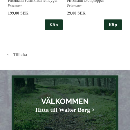
Fritzmann Push/Flash rembygel
Fritzmann Öronproppar
Fritzmann
Fritzmann
199,00 SEK
29,00 SEK
Köp
Köp
Tillbaka
VÄLKOMMEN
Hitta till Walter Borg >