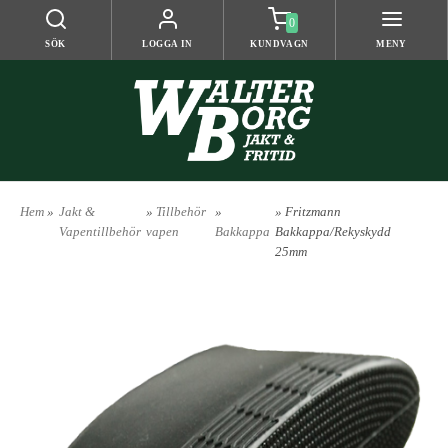
0
SÖK
LOGGA IN
KUNDVAGN
MENY
Hem
»
Jakt &
»
Tillbehör
»
» Fritzmann
Vapentillbehör
vapen
Bakkappa
Bakkappa/Rekyskydd
25mm