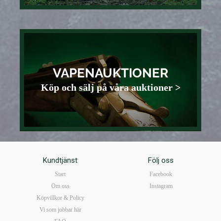
VAPENAUKTIONER
Köp och sälj på våra auktioner >
Kundtjänst
Följ oss
Start
Facebook
Om oss
Instagram
Köpvillkor & Policy
Vi som jobbar här