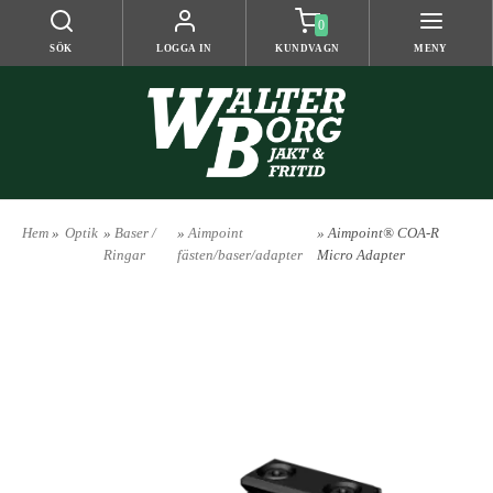
0
SÖK
LOGGA IN
KUNDVAGN
MENY
Hem
»
Optik
»
Baser /
»
Aimpoint
» Aimpoint® COA-R
Ringar
fästen/baser/adapter
Micro Adapter