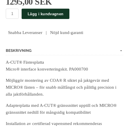
1295,00 SEK
Lägg i kundvagnen
Snabba Leveranser | Nöjd kund-garanti
BESKRIVNING
A-CUT® Fästesplatta
Micro® interface konverteringskit. PA000700
Möjliggör montering av COA® R siktet på jaktgevär med
MICRO® fästen – för snabb målfångst och pålitlig precision i
alla jaktförhållanden.
Adapterplatta med A-CUT® gränssnittet upptill och MICRO®
gränssnittet nedtill för mångsidig kompatibilitet
Installation av certifierad vapensmed rekommenderas