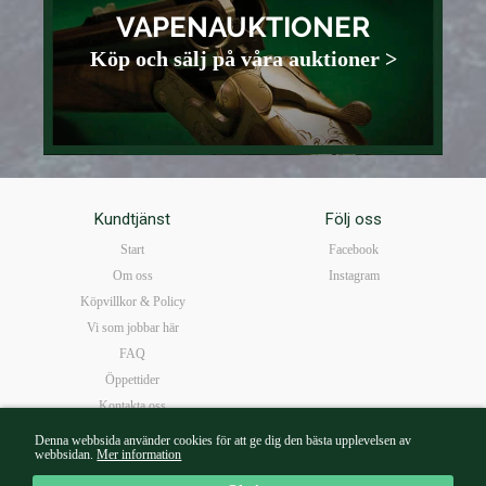
VAPENAUKTIONER
Köp och sälj på våra auktioner >
Kundtjänst
Följ oss
Start
Facebook
Om oss
Instagram
Köpvillkor & Policy
Vi som jobbar här
FAQ
Öppettider
Kontakta oss
Denna webbsida använder cookies för att ge dig den bästa upplevelsen av
webbsidan.
Mer information
Mail:
borg@walterborg.se
| Tel: 08-14 38 65 | Kungsgatan 57B 111 22 Stockholm |