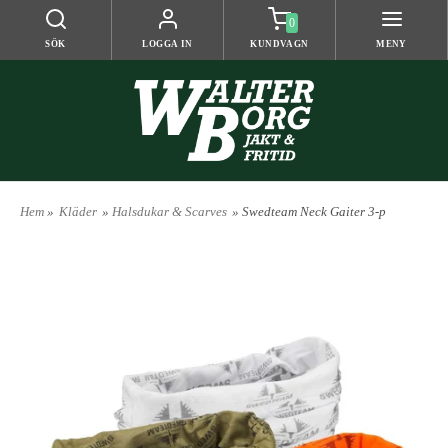
0
SÖK
LOGGA IN
KUNDVAGN
MENY
Hem
»
Kläder
»
Halsdukar & Scarves
» Swedteam Neck Gaiter 3-p