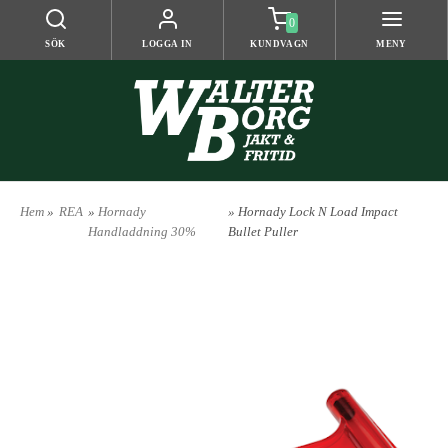
0
SÖK
LOGGA IN
KUNDVAGN
MENY
Hem
»
REA
»
Hornady
» Hornady Lock N Load Impact
Handladdning 30%
Bullet Puller