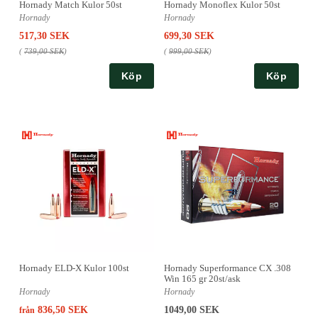
Hornady Match Kulor 50st
Hornady Monoflex Kulor 50st
Hornady
Hornady
517,30 SEK
699,30 SEK
(
739,00 SEK
)
(
999,00 SEK
)
Köp
Köp
Hornady ELD-X Kulor 100st
Hornady Superformance CX .308
Win 165 gr 20st/ask
Hornady
Hornady
836,50 SEK
1049,00 SEK
från