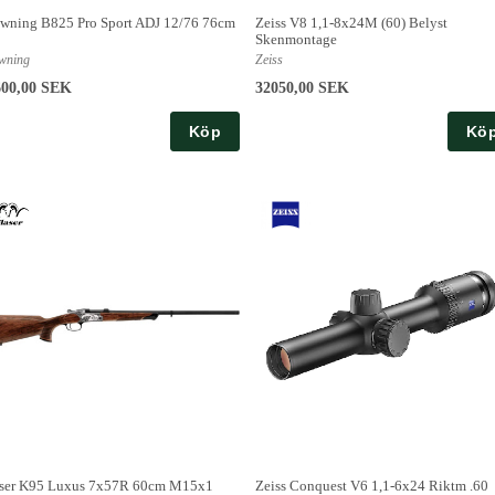
wning B825 Pro Sport ADJ 12/76 76cm
Zeiss V8 1,1-8x24M (60) Belyst
Skenmontage
wning
Zeiss
600,00 SEK
32050,00 SEK
Köp
Kö
ser K95 Luxus 7x57R 60cm M15x1
Zeiss Conquest V6 1,1-6x24 Riktm .60