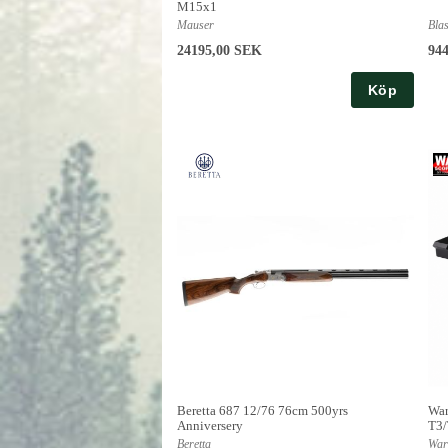
M15x1
Mauser
Bla
24195,00 SEK
94
Köp
Beretta 687 12/76 76cm 500yrs
War
Anniversery
T3
Beretta
War