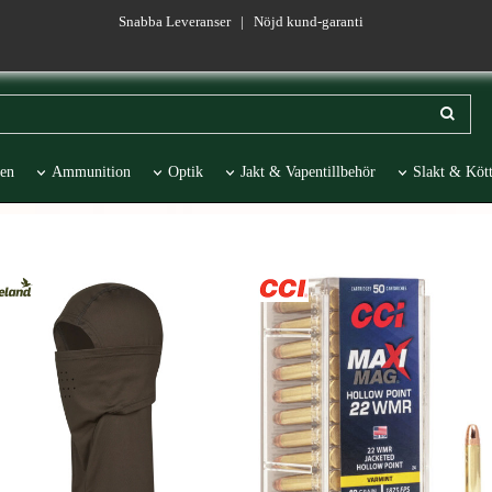
Snabba Leveranser | Nöjd kund-garanti
en
Ammunition
Optik
Jakt & Vapentillbehör
Slakt & Kött
esentartiklar
REA