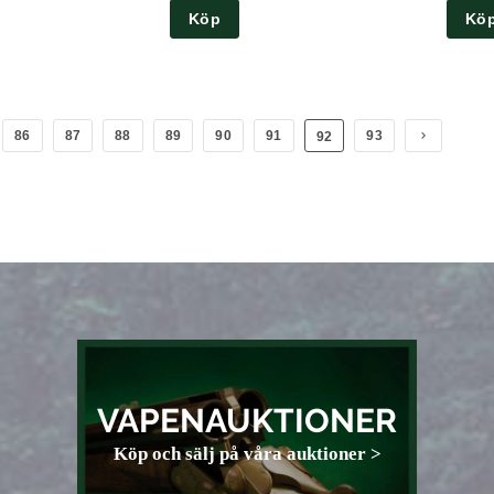
Köp
Kö
86
87
88
89
90
91
93
92
VAPENAUKTIONER
Köp och sälj på våra auktioner >