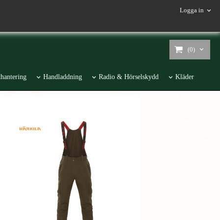
Logga in
(0)
hantering
Handladdning
Radio & Hörselskydd
Kläder