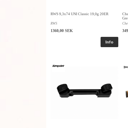
RWS 9,3x74 UNI Classic 19,0g 20ER
Che
Gre
RWS
Che
1360,00 SEK
34