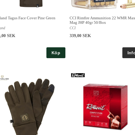
land Tagus Face Cover Pine Green
CCI Rimfire Ammunition 22 WMR Max
Mag JHP 40gr 50/Box
land
CCI
9,00 SEK
339,00 SEK
Köp