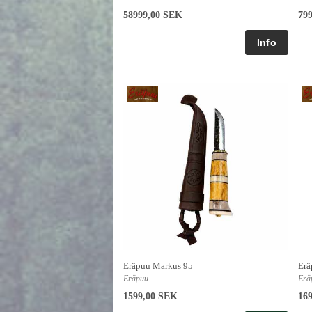
58999,00 SEK
79
Eräpuu Markus 95
Erä
Eräpuu
Erä
1599,00 SEK
16