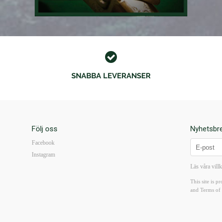
SNABBA LEVERANSER
Följ oss
Nyhetsbr
Facebook
Instagram
Läs våra vill
This site is
and
Terms of 