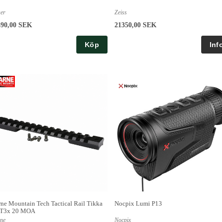
ser
Zeiss
490,00 SEK
21350,00 SEK
Köp
ne Mountain Tech Tactical Rail Tikka
Nocpix Lumi P13
/T3x 20 MOA
ne
Nocpix