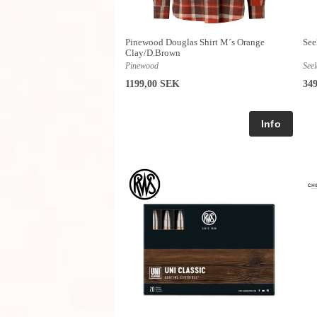
Pinewood Douglas Shirt M´s Orange
See
Clay/D.Brown
Pinewood
See
1199,00 SEK
34