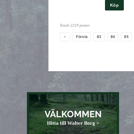
Köp
Totalt 2219 poster
Första
83
84
85
VÄLKOMMEN
Hitta till Walter Borg >