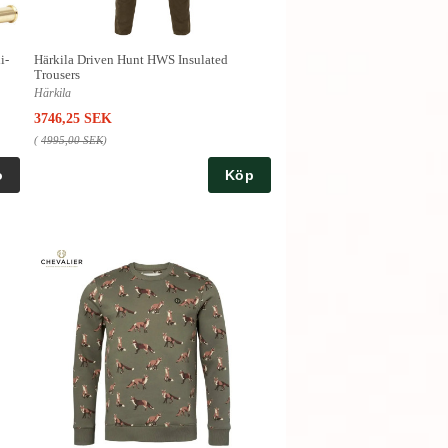
i-
Härkila Driven Hunt HWS Insulated
Trousers
Härkila
3746,25 SEK
(
4995,00 SEK
)
Köp