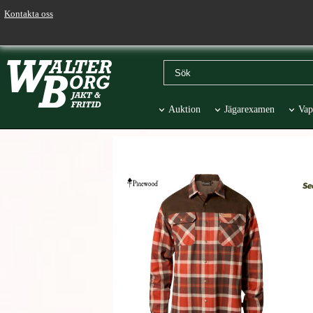
Kontakta oss
Auktion
Jägarexamen
Vap
Väskor & Stolar
Hund
Pr