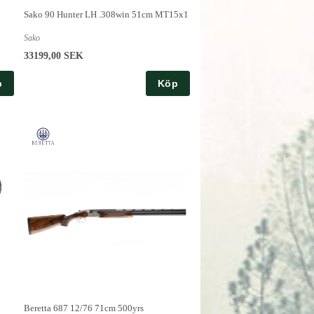
Sako 90 Hunter LH .308win 51cm MT15x1
Sako
33199,00 SEK
p
Köp
Beretta 687 12/76 71cm 500yrs