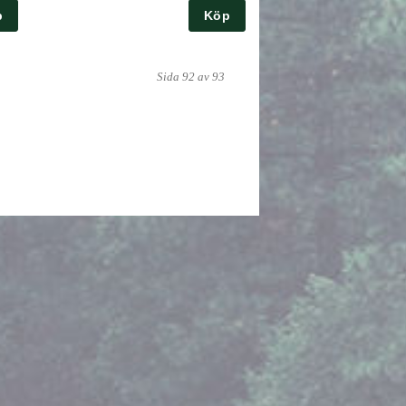
p
Köp
Sida 92 av 93