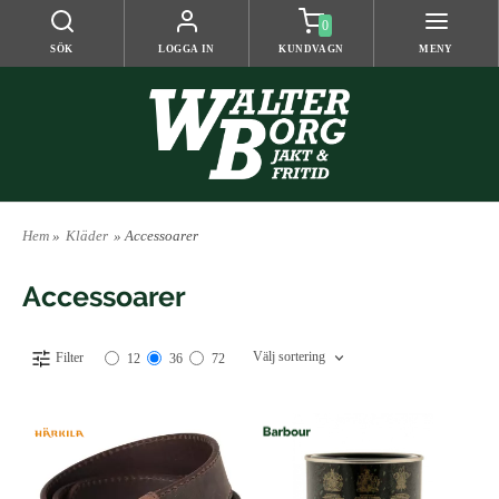
0
SÖK
LOGGA IN
KUNDVAGN
MENY
Hem
»
Kläder
» Accessoarer
Accessoarer
Välj sortering
Filter
12
36
72