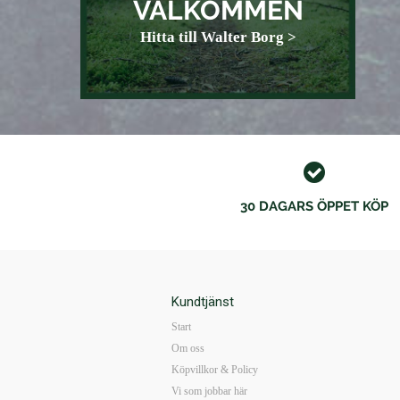
VÄLKOMMEN
Hitta till Walter Borg >
30 DAGARS ÖPPET KÖP
Kundtjänst
Start
Om oss
Köpvillkor & Policy
Vi som jobbar här