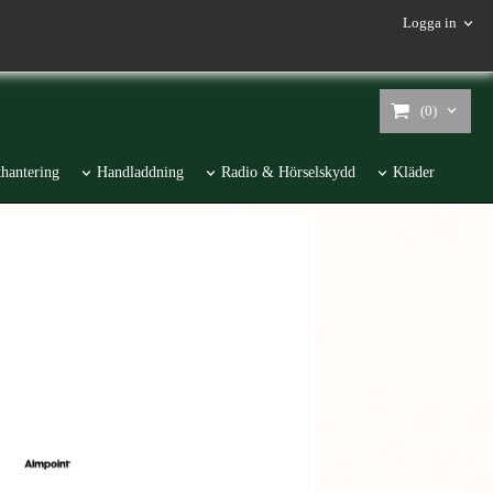
Logga in
(0)
hantering
Handladdning
Radio & Hörselskydd
Kläder