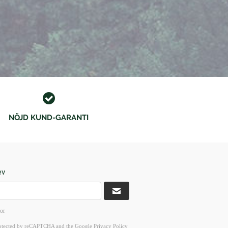
NÖJD KUND-GARANTI
ev
kor
 protected by reCAPTCHA and the Google
Privacy Policy