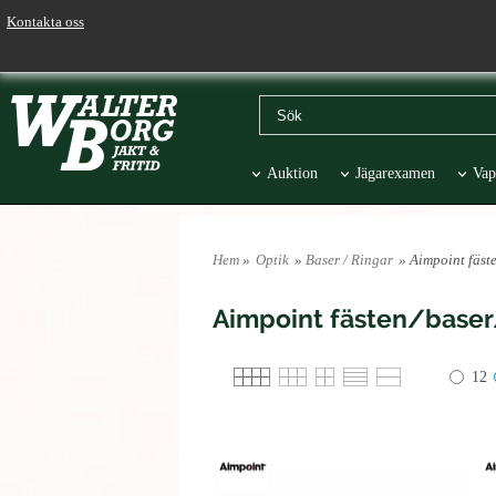
Kontakta oss
Auktion
Jägarexamen
Vap
Väskor & Stolar
Hund
Pr
Hem
»
Optik
»
Baser / Ringar
» Aimpoint fäst
Aimpoint fästen/base
12