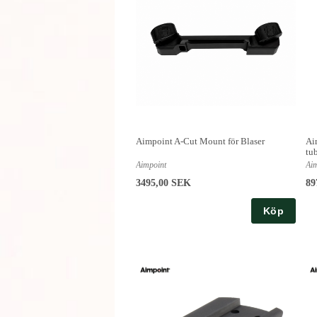
Aimpoint A-Cut Mount för Blaser
Ai
tu
Aimpoint
Ai
3495,00 SEK
89
Köp