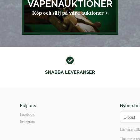
VAPENAUKTIONER
Köp och sälj på våra auktioner >
SNABBA LEVERANSER
Följ oss
Nyhetsbr
Facebook
Instagram
Läs våra vill
This site is