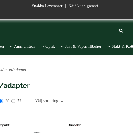
Snabba Leveranser | Nöjd kund-garanti
en
Ammunition
Optik
Jakt & Vapentillbehör
Slakt & Kött
esentartiklar
REA
en/baser/adapter
r/adapter
Välj sortering
36
72