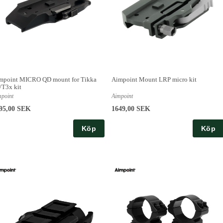
mpoint MICRO QD mount for Tikka
Aimpoint Mount LRP micro kit
/T3x kit
mpoint
Aimpoint
95,00 SEK
1649,00 SEK
Köp
Köp