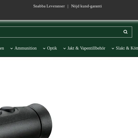
Snabba Leveranser | Nöjd kund-garanti
en
Ammunition
Optik
Jakt & Vapentillbehör
Slakt & Kött
esentartiklar
REA