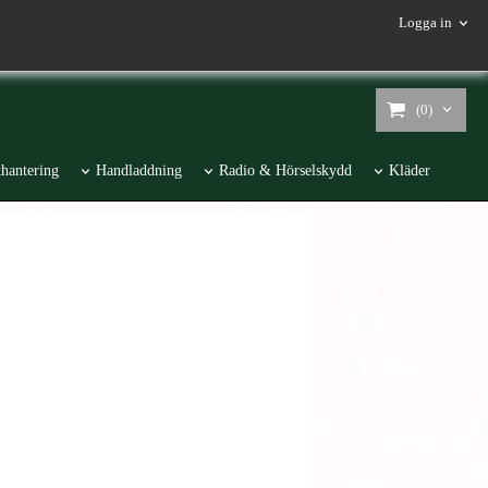
Logga in
(0)
hantering
Handladdning
Radio & Hörselskydd
Kläder