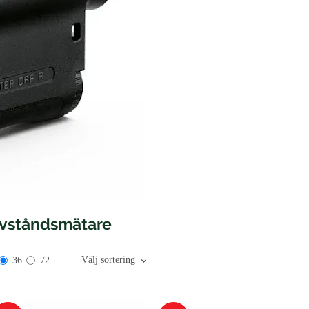
Avståndsmätare
Välj sortering
36
72