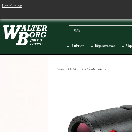
Kontakta oss
Auktion
Jägarexamen
Vap
Väskor & Stolar
Hund
Pr
Hem
»
Optik
» Avståndsmätare