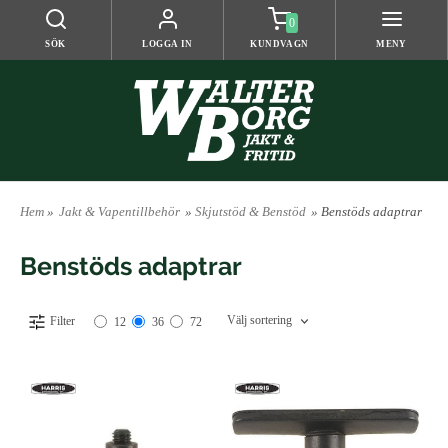
0
SÖK
LOGGA IN
KUNDVAGN
MENY
Hem
»
Jakt & Vapentillbehör
»
Skjutstöd & Benstöd
» Benstöds adaptrar
Benstöds adaptrar
Välj sortering
Filter
12
36
72