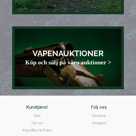
VAPENAUKTIONER
Köp och sälj på våra auktioner >
Kundtjänst
Följ oss
Start
Facebook
Om oss
Instagram
Köpvillkor & Policy