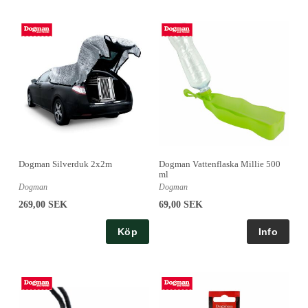
Dogman Silverduk 2x2m
Dogman Vattenflaska Millie 500
ml
Dogman
Dogman
269,00 SEK
69,00 SEK
Köp