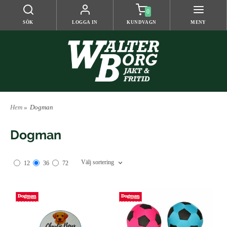
0
SÖK
LOGGA IN
KUNDVAGN
MENY
Hem
»
Dogman
Dogman
Välj sortering
12
36
72