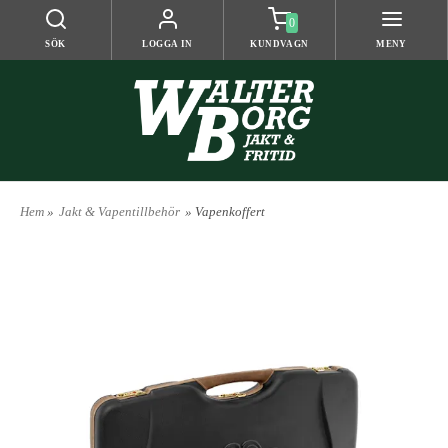
0
SÖK
LOGGA IN
KUNDVAGN
MENY
Hem
»
Jakt & Vapentillbehör
» Vapenkoffert