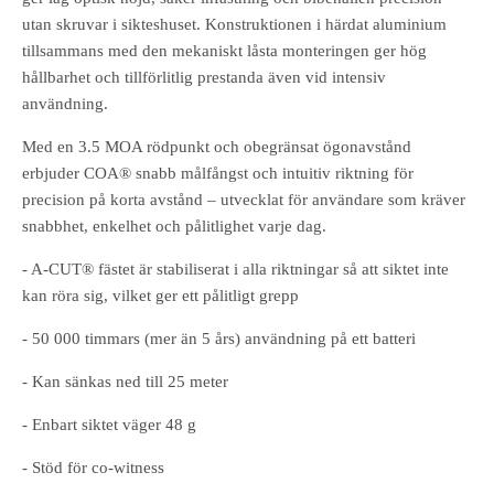
utan skruvar i sikteshuset. Konstruktionen i härdat aluminium
tillsammans med den mekaniskt låsta monteringen ger hög
hållbarhet och tillförlitlig prestanda även vid intensiv
användning.
Med en 3.5 MOA rödpunkt och obegränsat ögonavstånd
erbjuder COA® snabb målfångst och intuitiv riktning för
precision på korta avstånd – utvecklat för användare som kräver
snabbhet, enkelhet och pålitlighet varje dag.
- A-CUT® fästet är stabiliserat i alla riktningar så att siktet inte
kan röra sig, vilket ger ett pålitligt grepp
- 50 000 timmars (mer än 5 års) användning på ett batteri
- Kan sänkas ned till 25 meter
- Enbart siktet väger 48 g
- Stöd för co-witness