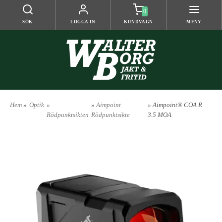
0
SÖK
LOGGA IN
KUNDVAGN
MENY
Hem
»
Optik
»
»
Aimpoint
» Aimpoint® COA R
Rödpunktsikten
Rödpunktsikte
3.5 MOA