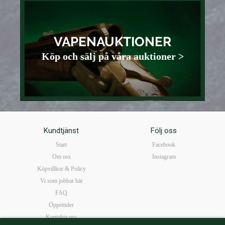
VAPENAUKTIONER
Köp och sälj på våra auktioner >
Kundtjänst
Följ oss
Start
Facebook
Om oss
Instagram
Köpvillkor & Policy
Vi som jobbar här
FAQ
Öppettider
Kontakta oss