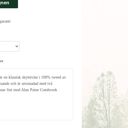
gnen
aranti
er
 en klassisk skytteväst i 100% tweed av
isande och är utrustadad med två
assar fint med Alan Paine Combrook