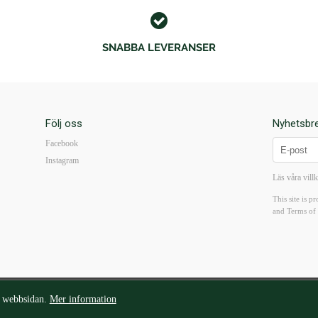
SNABBA LEVERANSER
Följ oss
Nyhetsbr
Facebook
Instagram
Läs våra vill
This site is
and
Terms of 
org@walterborg.se
| Tel: 08-14 38 65 | Kungsgatan 57B 111 22 Stockholm | Mån-Fre10-18 I L
v webbsidan.
Mer information