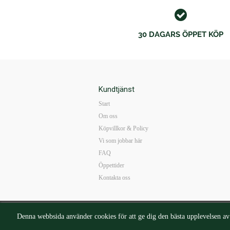
30 DAGARS ÖPPET KÖP
Kundtjänst
Start
Om oss
Köpvillkor & Policy
Vi som jobbar här
FAQ
Öppettider
Kontakta oss
Mail:
b
Denna webbsida använder cookies för att ge dig den bästa upplevelsen a