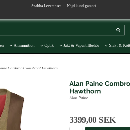
Snabba Leveranser | Nöjd kund-garanti
en
Ammunition
Optik
Jakt & Vapentillbehör
Slakt & Kött
esentartiklar
REA
Paine Combrook Waistcoat Hawthorn
Alan Paine Combro
Hawthorn
Alan Paine
3399,00 SEK