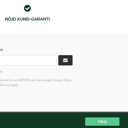
NÖJD KUND-GARANTI
ev
kor
 protected by reCAPTCHA and the Google
Privacy Policy
Service
apply.
ör 10-16
Okej