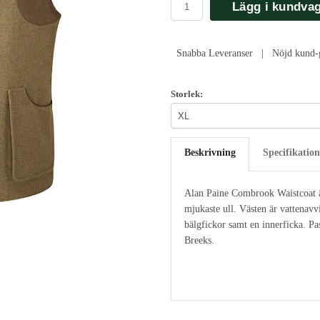
Lägg i kundva
Snabba Leveranser | Nöjd kund-g
Storlek:
Beskrivning
Specifikation
Alan Paine Combrook Waistcoat är
mjukaste ull. Västen är vattenavv
bälgfickor samt en innerficka. P
Breeks.