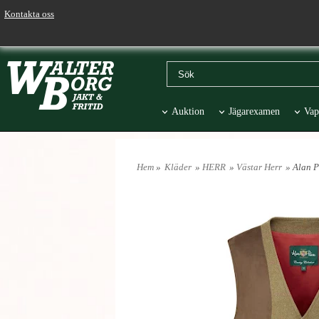
Kontakta oss
Auktion
Jägarexamen
Vap
Väskor & Stolar
Hund
Pr
Hem
»
Kläder
»
HERR
»
Västar Herr
» Alan 