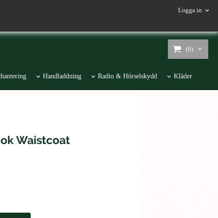
Logga in
(0)
hantering
Handladdning
Radio & Hörselskydd
Kläder
ok Waistcoat