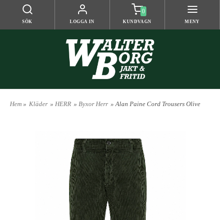
0
SÖK
LOGGA IN
KUNDVAGN
MENY
Hem
»
Kläder
»
HERR
»
Byxor Herr
» Alan Paine Cord Trousers Olive