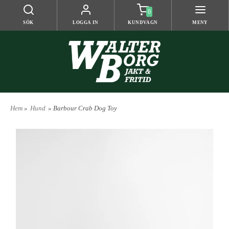
0
SÖK
LOGGA IN
KUNDVAGN
MENY
Hem
»
Hund
» Barbour Crab Dog Toy