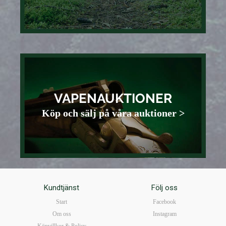
VAPENAUKTIONER
Köp och sälj på våra auktioner >
Kundtjänst
Följ oss
Start
Facebook
Om oss
Instagram