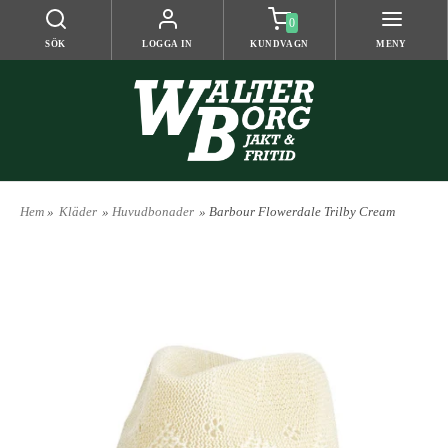
0
SÖK
LOGGA IN
KUNDVAGN
MENY
Hem
»
Kläder
»
Huvudbonader
» Barbour Flowerdale Trilby Cream