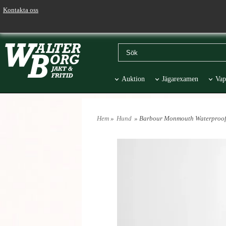
Kontakta oss
Auktion
Jägarexamen
Vap
Väskor & Stolar
Hund
Pr
Hem
»
Hund
» Barbour Monmouth Waterproo