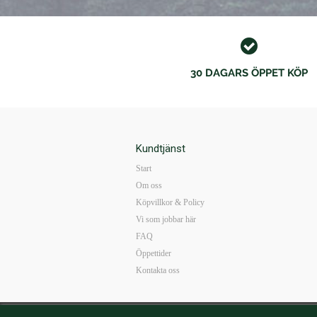
30 DAGARS ÖPPET KÖP
Kundtjänst
Start
Om oss
Köpvillkor & Policy
Vi som jobbar här
FAQ
Öppettider
Kontakta oss