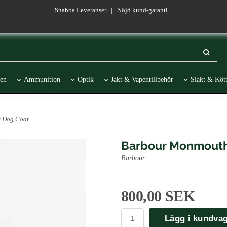
Snabba Leveranser | Nöjd kund-garanti
en
Ammunition
Optik
Jakt & Vapentillbehör
Slakt & Kött
esentartiklar
REA
f Dog Coat
Barbour Monmouth
Barbour
800,00 SEK
Lägg i kundva