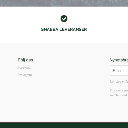
SNABBA LEVERANSER
Följ oss
Nyhetsbr
Facebook
Instagram
Läs våra vill
This site is
and
Terms of 