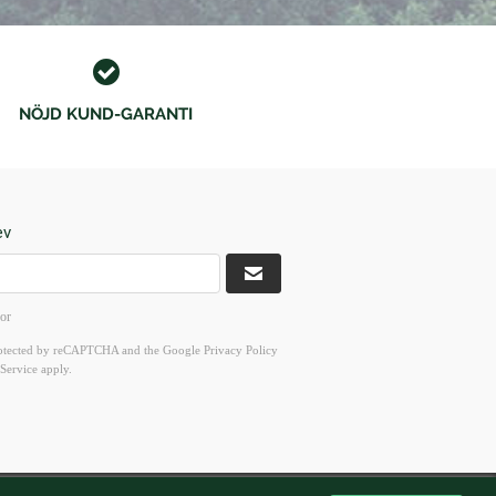
NÖJD KUND-GARANTI
ev
kor
 protected by reCAPTCHA and the Google
Privacy Policy
Service
apply.