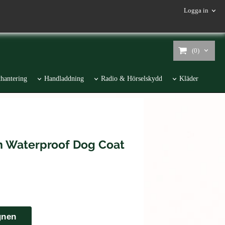
Logga in
(0)
hantering
Handladdning
Radio & Hörselskydd
Kläder
 Waterproof Dog Coat
gnen