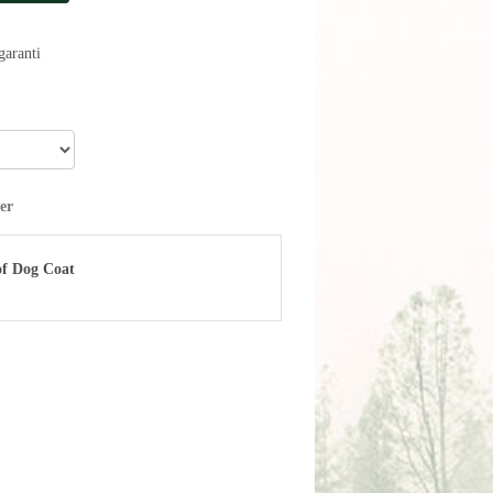
aranti
er
f Dog Coat