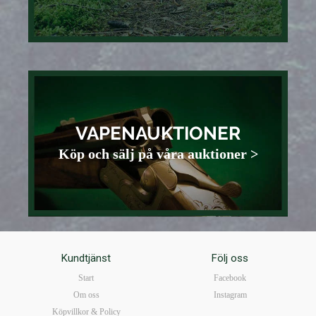
VAPENAUKTIONER
Köp och sälj på våra auktioner >
Kundtjänst
Följ oss
Start
Facebook
Om oss
Instagram
Köpvillkor & Policy