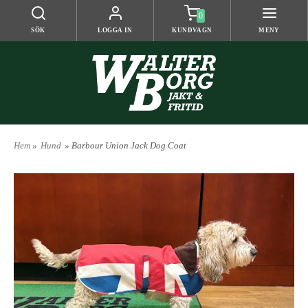
0
SÖK
LOGGA IN
KUNDVAGN
MENY
Hem
»
Hund
» Barbour Union Jack Dog Coat