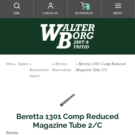
0
SÖK
LOGGA IN
KUNDVAGN
MENY
Hem
»
Vapen
»
»
Beretta
» Beretta 1301 Comp Reduced
Reservdelar
Reservdelar
Magazine Tube 2/C
Vapen
Beretta 1301 Comp Reduced
Magazine Tube 2/C
Beretta