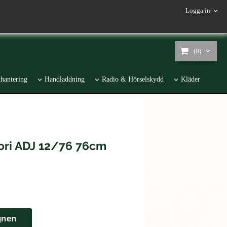
Logga in
(0)
hantering
Handladdning
Radio & Hörselskydd
Kläder
ori ADJ 12/76 76cm
gnen