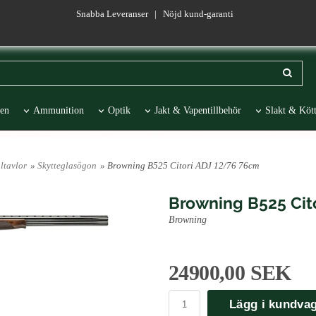
Snabba Leveranser | Nöjd kund-garanti
en
Ammunition
Optik
Jakt & Vapentillbehör
Slakt & Kött
esentartiklar
REA
ltavlor
»
Skytteglasögon
» Browning B525 Citori ADJ 12/76 76cm
Browning B525 Cit
Browning
24900,00 SEK
Lägg i kundva