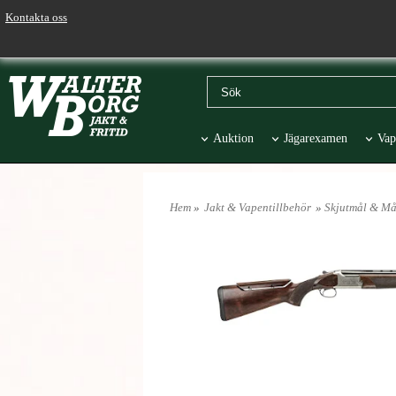
Kontakta oss
Auktion
Jägarexamen
Vap
Väskor & Stolar
Hund
Pr
Hem
»
Jakt & Vapentillbehör
»
Skjutmål & Må