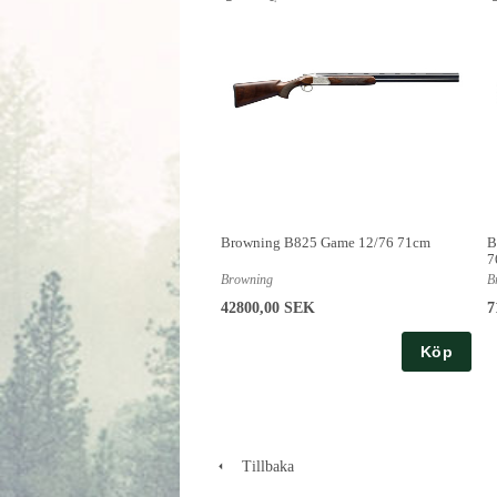
Browning B825 Game 12/76 71cm
B
7
Browning
B
42800,00 SEK
7
Köp
Tillbaka