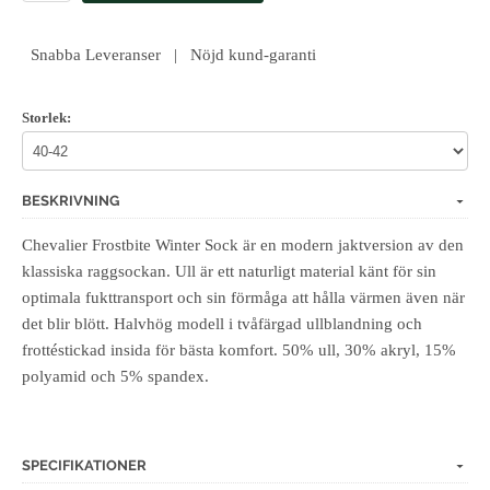
Snabba Leveranser | Nöjd kund-garanti
Storlek:
BESKRIVNING
Chevalier Frostbite Winter Sock är en modern jaktversion av den
klassiska raggsockan. Ull är ett naturligt material känt för sin
optimala fukttransport och sin förmåga att hålla värmen även när
det blir blött. Halvhög modell i tvåfärgad ullblandning och
frottéstickad insida för bästa komfort. 50% ull, 30% akryl, 15%
polyamid och 5% spandex.
SPECIFIKATIONER