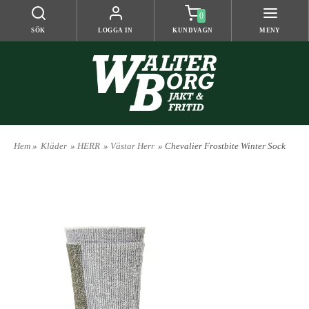
0
SÖK
LOGGA IN
KUNDVAGN
MENY
Hem
»
Kläder
»
HERR
»
Västar Herr
» Chevalier Frostbite Winter Sock