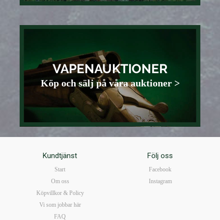
VAPENAUKTIONER
Köp och sälj på våra auktioner >
Kundtjänst
Följ oss
Start
Facebook
Om oss
Instagram
Köpvillkor & Policy
Vi som jobbar här
FAQ