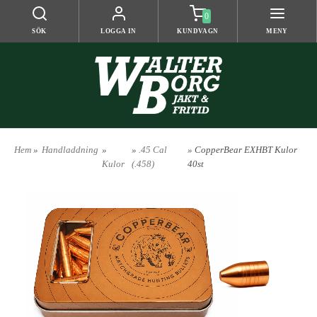
0
SÖK
LOGGA IN
KUNDVAGN
MENY
Hem
»
Handladdning
»
»
.45 Cal
» CopperBear EXHBT Kulor
Kulor
(.458)
40st