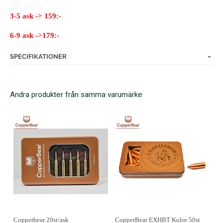
3-5 ask -> 159:-
6-9 ask ->179:-
SPECIFIKATIONER
Andra produkter från samma varumärke
Copperbear 20st/ask
CopperBear EXHBT Kulor 50st