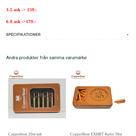
3-5 ask -> 159:-
6-9 ask ->179:-
SPECIFIKATIONER
Andra produkter från samma varumärke
Copperbear 20st/ask
CopperBear EXHBT Kulor 50st