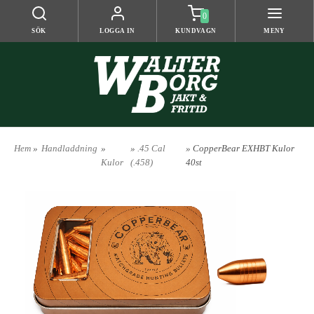
0
SÖK
LOGGA IN
KUNDVAGN
MENY
Hem
»
Handladdning
»
»
.45 Cal
» CopperBear EXHBT Kulor
Kulor
(.458)
40st