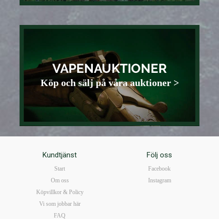
VAPENAUKTIONER
Köp och sälj på våra auktioner >
Kundtjänst
Följ oss
Start
Facebook
Om oss
Instagram
Köpvillkor & Policy
Vi som jobbar här
FAQ