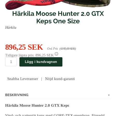
Härkila Moose Hunter 2.0 GTX
Keps One Size
Härkila
896,25 SEK
Ord. Pris
(1195,00 SEK)
Tidigare lägsta pris:
896,25 SEK
Lägg i kundvagnen
Snabba Leveranser | Nöjd kund-garanti
BESKRIVNING
Härkila Moose Hunter 2.0 GTX Keps
Vind- och vattentät keps med GORE-TEX-membran. Försedd