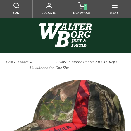
0
SÖK
LOGGA IN
KUNDVAGN
MENY
Hem
»
Kläder
»
» Härkila Moose Hunter 2.0 GTX Keps
Huvudbonader
One Size