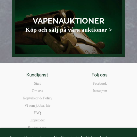
VAPENAUKTIONER
Köp och sälj på våra auktioner >
Kundtjänst
Följ oss
Start
Facebook
Om oss
Instagram
Köpvillkor & Policy
Vi som jobbar här
FAQ
Öppettider
Kontakta oss