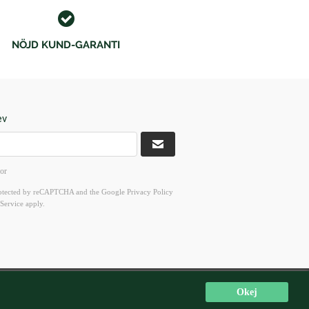
NÖJD KUND-GARANTI
ev
kor
 protected by reCAPTCHA and the Google
Privacy Policy
Service
apply.
ör 10-16
Okej