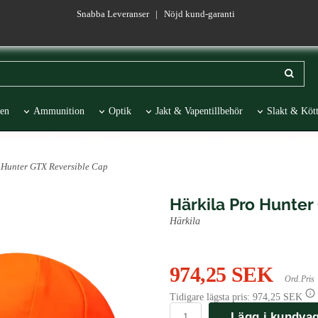
Snabba Leveranser | Nöjd kund-garanti
en
Ammunition
Optik
Jakt & Vapentillbehör
Slakt & Kött
esentartiklar
REA
 Hunter GTX Reversible Cap
Härkila Pro Hunter
Härkila
974,25 SEK
Ord. Pris
Tidigare lägsta pris:
974,25 SEK
Lägg i kundva