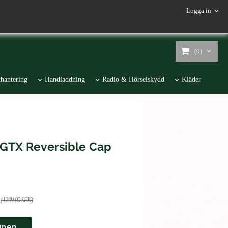
Logga in
(0)
hantering
Handladdning
Radio & Hörselskydd
Kläder
 GTX Reversible Cap
(1299,00 SEK)
gnen