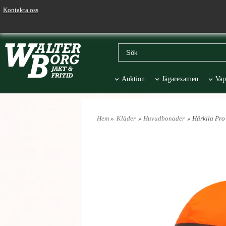
Kontakta oss
Auktion
Jägarexamen
Vap
Väskor & Stolar
Hund
Pr
Hem
»
Kläder
»
Huvudbonader
» Härkila Pro