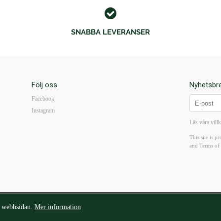
SNABBA LEVERANSER
Följ oss
Nyhetsbr
Facebook
Instagram
Läs våra vill
This site is
and
Terms of 
org@walterborg.se
| Tel: 08-14 38 65 | Kungsgatan 57B 111 22 Stockholm | Mån-Fre10-18 I L
v webbsidan.
Mer information