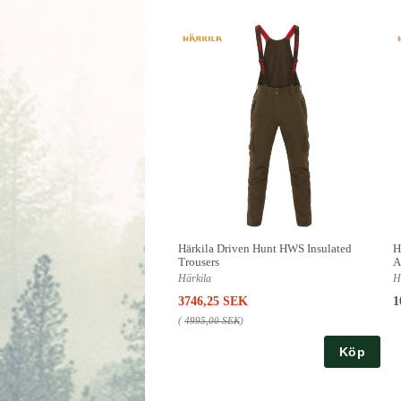
Härkila Driven Hunt HWS Insulated
H
Trousers
A
Härkila
H
3746,25 SEK
1
(
4995,00 SEK
)
Köp