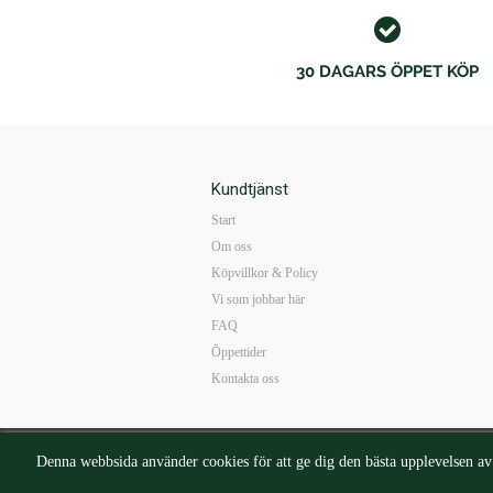
30 DAGARS ÖPPET KÖP
Kundtjänst
Start
Om oss
Köpvillkor & Policy
Vi som jobbar här
FAQ
Öppettider
Kontakta oss
Mail:
b
Denna webbsida använder cookies för att ge dig den bästa upplevelsen a