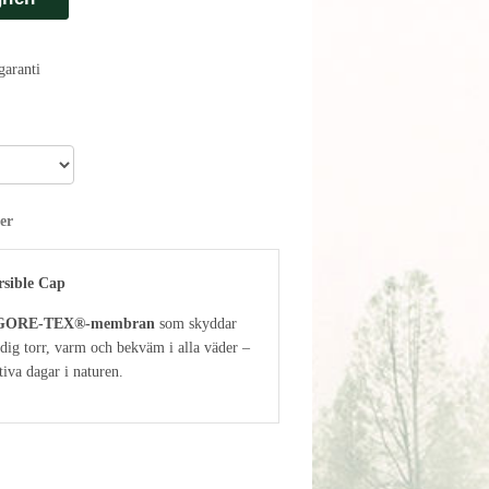
aranti
er
sible Cap
GORE-TEX®-membran
som skyddar
dig torr, varm och bekväm i alla väder –
ktiva dagar i naturen.