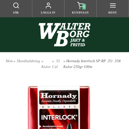
0
SÖK
LOGGA IN
KUNDVAGN
MENY
Hem
»
Handladdning
»
»
.35
» Hornady Interlock SP-RP .35/ .358
Kulor
Cal
Kulor 250gr 100st