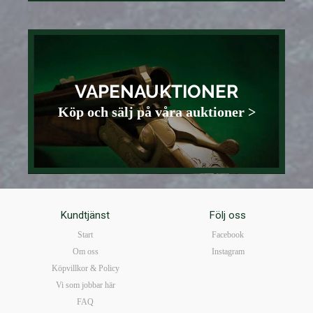
VAPENAUKTIONER
Köp och sälj på våra auktioner >
Kundtjänst
Följ oss
Start
Facebook
Om oss
Instagram
Köpvillkor & Policy
Vi som jobbar här
FAQ