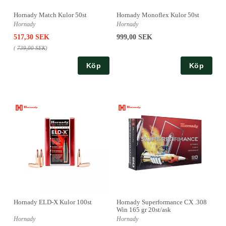
Hornady Match Kulor 50st
Hornady Monoflex Kulor 50st
Hornady
Hornady
517,30 SEK
999,00 SEK
(
739,00 SEK
)
Köp
Köp
Hornady ELD-X Kulor 100st
Hornady Superformance CX .308
Win 165 gr 20st/ask
Hornady
Hornady