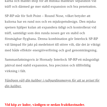
kärna och mantel ihop för att minska mantelav separation vid
träff och därmed ge mer stabil expansion och bra penetration.
SP-RP står för Soft Point – Round Nose, vilket betyder att
kulorna har en rund nos och en mjukspetsdesign. Den mjuka
spetsen hjälper kulan att expandera tidigt och kontrollerat vid
träff, samtidigt som den runda nosen ger en stabil och
förutsägbar flygbana. Denna kombination gör Interlock SP-RP
väl lämpad för jakt på medelstort till större vilt, där det är viktigt
med både effektiv energiöverföring och god genomträngning.
Sammanfattningsvis är Hornady Interlock SP-RP ett mångsidigt
jaktval med stabil expansion, bra precision och tillförlitlig
virkning i fält.
Vänligen välj din kaliber i rullgardinsmenyn för att se priset för
din kaliber.
Vid köp av kulor, vänligen se nedan fraktkostnader.