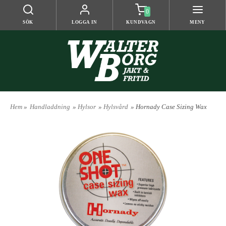
0
SÖK
LOGGA IN
KUNDVAGN
MENY
Hem
»
Handladdning
»
Hylsor
»
Hylsvård
» Hornady Case Sizing Wax