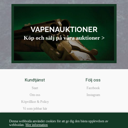
VAPENAUKTIONER
Köp och sälj på våra auktioner >
Kundtjänst
Följ oss
Start
Facebook
Om oss
Instagram
Köpvillkor & Policy
Vi som jobbar här
FAQ
Denna webbsida använder cookies för att ge dig den bästa upplevelsen av
Öppettider
webbsidan.
Mer information