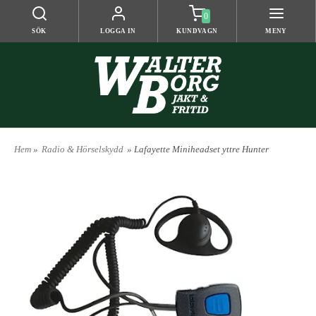
0
SÖK
LOGGA IN
KUNDVAGN
MENY
Hem
»
Radio & Hörselskydd
» Lafayette Miniheadset yttre Hunter