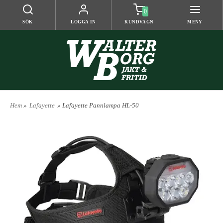
0
SÖK
LOGGA IN
KUNDVAGN
MENY
Hem
»
Lafayette
» Lafayette Pannlampa HL-50