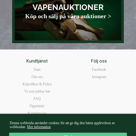
VAPENAUKTIONER
Köp och sälj på våra auktioner >
Kundtjänst
Följ oss
Start
Facebook
Om oss
Instagram
Köpvillkor & Policy
Vi som jobbar här
FAQ
Öppettider
Kontakta oss
Denna webbsida använder cookies för att ge dig den bästa upplevelsen av
webbsidan.
Mer information
Mail:
borg@walterborg.se
| Tel: 08-14 38 65 | Kungsgatan 57B 111 22 Stockholm |