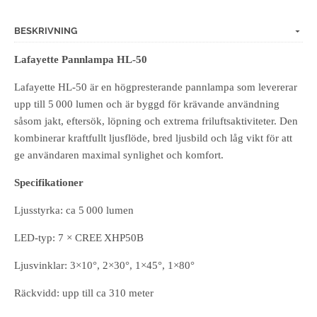
BESKRIVNING
Lafayette Pannlampa HL-50
Lafayette HL‑50 är en högpresterande pannlampa som levererar
upp till 5 000 lumen och är byggd för krävande användning
såsom jakt, eftersök, löpning och extrema friluftsaktiviteter. Den
kombinerar kraftfullt ljusflöde, bred ljusbild och låg vikt för att
ge användaren maximal synlighet och komfort.
Specifikationer
Ljusstyrka: ca 5 000 lumen
LED‑typ: 7 × CREE XHP50B
Ljusvinklar: 3×10°, 2×30°, 1×45°, 1×80°
Räckvidd: upp till ca 310 meter