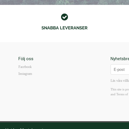
SNABBA LEVERANSER
Följ oss
Nyhetsbr
Facebook
Instagram
Läs våra vill
This site is
and
Terms of 