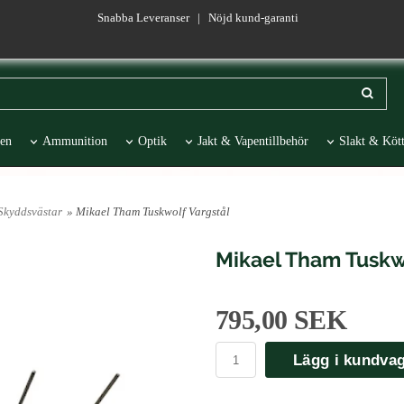
Snabba Leveranser | Nöjd kund-garanti
en
Ammunition
Optik
Jakt & Vapentillbehör
Slakt & Kött
esentartiklar
REA
Skyddsvästar
» Mikael Tham Tuskwolf Vargstål
Mikael Tham Tuskw
795,00 SEK
Lägg i kundva