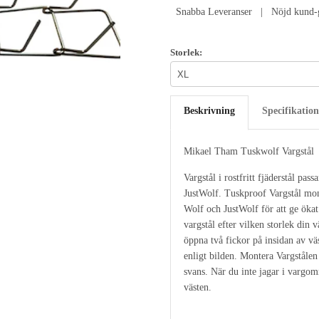
Snabba Leveranser | Nöjd kund-g
Storlek:
Beskrivning
Specifikation
Mikael Tham Tuskwolf Vargstål
Vargstål i rostfritt fjäderstål pa
JustWolf. Tuskproof Vargstål mo
Wolf och JustWolf för att ge öka
vargstål efter vilken storlek din 
öppna två fickor på insidan av vä
enligt bilden. Montera Vargstålen
svans. När du inte jagar i vargom
västen.