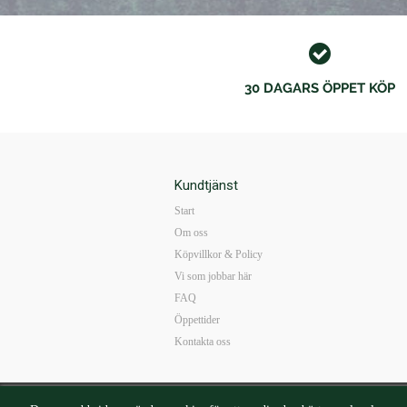
30 DAGARS ÖPPET KÖP
Kundtjänst
Start
Om oss
Köpvillkor & Policy
Vi som jobbar här
FAQ
Öppettider
Kontakta oss