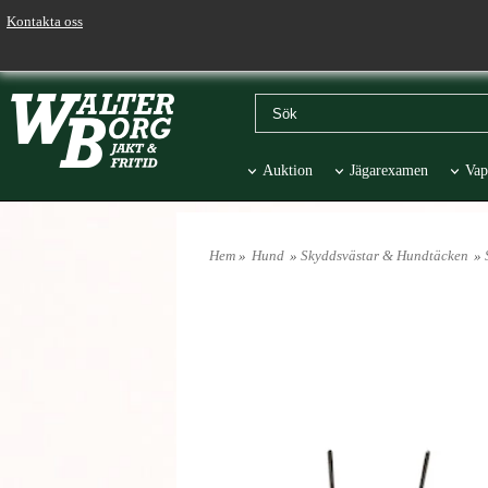
Kontakta oss
Auktion
Jägarexamen
Vap
Väskor & Stolar
Hund
Pr
Hem
»
Hund
»
Skyddsvästar & Hundtäcken
»