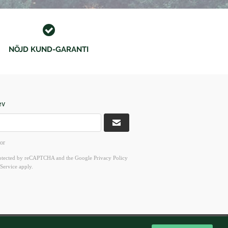
NÖJD KUND-GARANTI
ev
kor
 protected by reCAPTCHA and the Google
Privacy Policy
Service
apply.