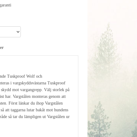
aranti
er
ssande Tuskproof Wolf och
nteras i vargskyddsvästarna Tuskproof
t skydd mot vargangrepp. Välj storlek på
väst har. Vargstålen monteras genom att
sten. Först länkar du ihop Vargstålen
 så att taggarna lutar bakåt mot hundens
råde så tar du lämpligen ut Vargstålen ur