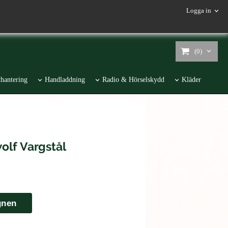
Logga in
(0)
hantering
Handladdning
Radio & Hörselskydd
Kläder
olf Vargstål
gnen