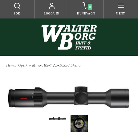
0
SÖK
LOGGA IN
KUNDVAGN
MENY
Hem
»
Optik
» Minox RS-4 2,5-10x50 Skena