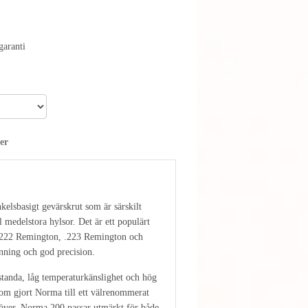
aranti
er
elsbasigt gevärskrut som är särskilt
l medelstora hylsor. Det är ett populärt
 .222 Remington, .223 Remington och
nning och god precision.
standa, låg temperaturkänslighet och hög
 som gjort Norma till ett välrenommerat
över. Norma 200 passar utmärkt för både