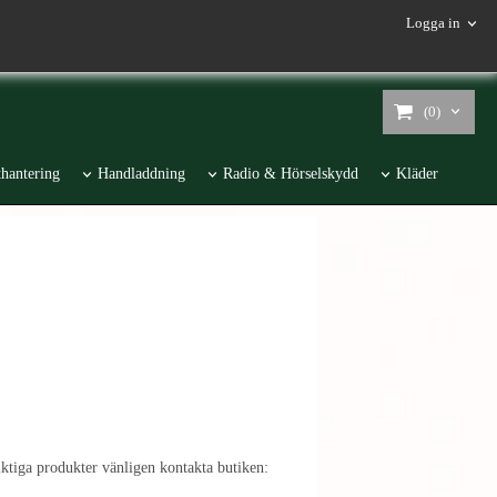
Logga in
(0)
hantering
Handladdning
Radio & Hörselskydd
Kläder
liktiga produkter vänligen kontakta butiken: