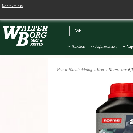
Kontakta oss
Auktion
Jägarexamen
Vap
Väskor & Stolar
Hund
Pr
Hem
»
Handladdning
»
Krut
» Norma krut 0,