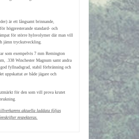
) är ett långsamt brinnande,
 för högpresterande standard- och
ämpat för större hylsvolymer där man vill
h jämn tryckutveckling.
ibrar som exempelvis 7 mm Remington
m, .338 Winchester Magnum samt andra
r god fyllnadsgrad, stabil förbränning och
det uppskattat av både jägare och
tmärkt för den som vill prova krutet
rbrukning.
illverkarens aktuella laddata följas
eskrifter respekteras.