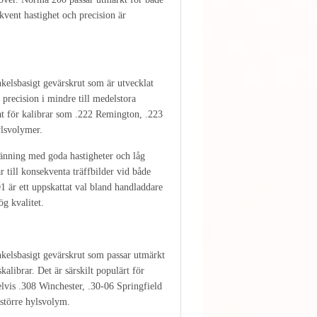
kvent hastighet och precision är
kelsbasigt gevärskrut som är utvecklat
 precision i mindre till medelstora
pat för kalibrar som .222 Remington, .223
lsvolymer.
ränning med goda hastigheter och låg
r till konsekventa träffbilder vid både
1 är ett uppskattat val bland handladdare
ög kvalitet.
kelsbasigt gevärskrut som passar utmärkt
alibrar. Det är särskilt populärt för
lvis .308 Winchester, .30-06 Springfield
större hylsvolym.