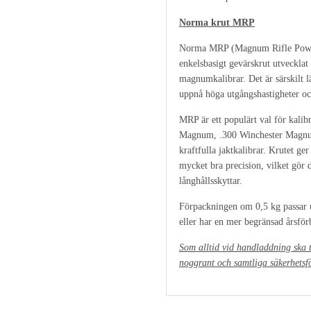
Norma krut MRP
Norma MRP (Magnum Rifle Powder
enkelsbasigt gevärskrut utvecklat
magnumkalibrar. Det är särskilt l
uppnå höga utgångshastigheter oc
MRP är ett populärt val för kal
Magnum, .300 Winchester Magnu
kraftfulla jaktkalibrar. Krutet ge
mycket bra precision, vilket gör 
långhållsskyttar.
Förpackningen om 0,5 kg passar u
eller har en mer begränsad årsfö
Som alltid vid handladdning ska t
noggrant och samtliga säkerhetsför