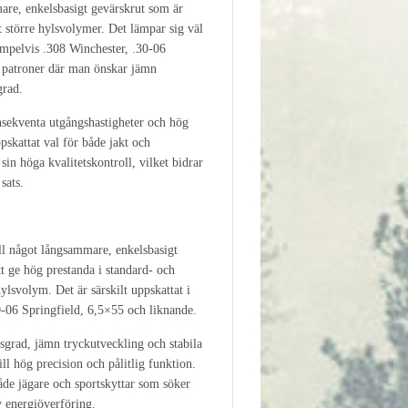
re, enkelsbasigt gevärskrut som är
t större hylsvolymer. Det lämpar sig väl
empelvis .308 Winchester, .30-06
 patroner där man önskar jämn
grad.
nsekventa utgångshastigheter och hög
uppskattat val för både jakt och
in höga kvalitetskontroll, vilket bidrar
 sats.
l något långsammare, enkelsbasigt
tt ge hög prestanda i standard- och
svolym. Det är särskilt uppskattat i
0-06 Springfield, 6,5×55 och liknande.
grad, jämn tryckutveckling och stabila
ill hög precision och pålitlig funktion.
både jägare och sportskyttar som söker
v energiöverföring.