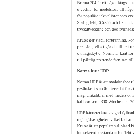
Norma 204 är ett något långsamma
utvecklat för medelstora till någo
för populära jaktkalibrar som ex
Springfield, 6,5×55 och liknande
tryckutveckling och god fyllnads
Krutet ger stabil förbränning, ko
precision, vilket gör det till ett 
övningsskytte. Norma är känt för s
till pålitlig prestanda från sats till
Norma krut URP
Norma URP är ett medelsnabbt til
gevärskrut som är utvecklat för a
magnumkalibrar med medelstor hyl
kalibrar som .308 Winchester, .3
URP kännetecknas av god fyllnads
utgångshastigheter, vilket bidrar t
Krutet är ett populärt val bland 
konsekvent prestanda och effekti