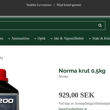
Snabba Leveranser | Nöjd kund-garanti
en
Ammunition
Optik
Jakt & Vapentillbehör
Slakt & Kött
esentartiklar
REA
5kg
Norma krut 0,5kg
Norma
929,00 SEK
Vid köp av licenspliktiga/tillståndsp
borg@walterborg.se