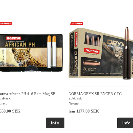
e
orma African PH 416 Rem Mag SP
NORMA ORYX SILENCER CTG
0st/ask
20st/ask
orma
Norma
650,00 SEK
1177,00 SEK
från