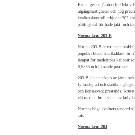
Krutet ger en jämn och effektiv 
utgångshastigheter och hög prec
kvalitetskontroll erbjuder 202 kon
pålitligt val för både jakt- och tä
Norma krut 203-B
Norma 203-B är ett medelsnabbt,
populärt bland handladdare för båd
lämpat för medelstora kalibrar s
6,5×55 och liknande patroner.
203-B kännetecknas av jämn och 
fyllnadsgrad och stabila utgångsha
och konsekvent prestanda. Krutet
väl med ett brett spann av kulvik
Normas höga kvalitetsstandard säker
sats.
Norma krut 204