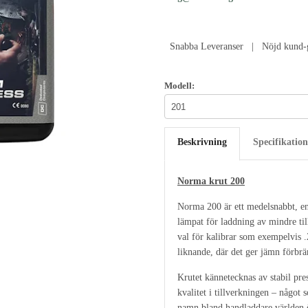
Snabba Leveranser | Nöjd kund-g
Modell:
Beskrivning
Specifikation
Norma krut 200
Norma 200 är ett medelsnabbt, enk
lämpat för laddning av mindre til
val för kalibrar som exempelvis
liknande, där det ger jämn förbrä
Krutet kännetecknas av stabil pre
kvalitet i tillverkningen – något
namn bland handladdare världen 