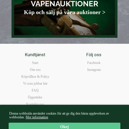
VAPENAUKTIONER
Köp och sälj på våra auktioner >
Kundtjänst
Följ oss
Start
Facebook
Om oss
Instagram
Köpvillkor & Policy
Vi som jobbar här
FAQ
Öppettider
Kontakta oss
Denna webbsida använder cookies för att ge dig den bästa upplevelsen av
webbsidan.
Mer information
Mail:
borg@walterborg.se
| Tel: 08-14 38 65 | Kungsgatan 57B 111 22 Stockholm |
Mån-Fre10-18 I Lör 10-16
Okej