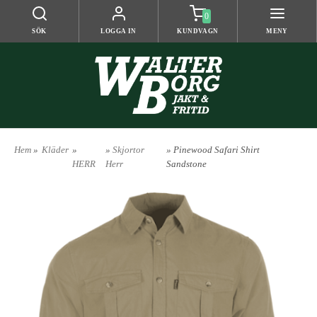
0
SÖK
LOGGA IN
KUNDVAGN
MENY
Hem
»
Kläder
»
»
Skjortor
» Pinewood Safari Shirt
HERR
Herr
Sandstone