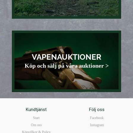
VAPENAUKTIONER
Köp och sälj på våra auktioner >
Kundtjänst
Följ oss
Start
Facebook
Om oss
Instagram
Köpvillkor & Policy