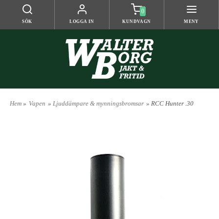
0
SÖK
LOGGA IN
KUNDVAGN
MENY
Hem
»
Vapen
»
Ljuddämpare & mynningsbromsar
» RCC Hunter .30