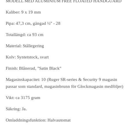
MODELL MED ALUMINIUM FREE FLOATED HANDGUARD
Kaliber: 9 x 19 mm
Pipa: 47,3 cm, gängad ½" - 28
Totallängd: ca 93 cm
Material: Stållegering
Kolv: Syntetstock, svart
Finish: Blånerad, "Satin Black"
Magasinskapacitet: 10 (Ruger SR-series & Security 9 magasin
passar som standard, magasinbrunn för Glockmagasin medföljer)
Vikt: ca 3175 gram
Säkring: Ja.
Omladdningsfunktion: Halvautomat