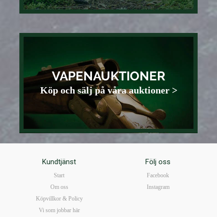
VAPENAUKTIONER
Köp och sälj på våra auktioner >
Kundtjänst
Följ oss
Start
Facebook
Om oss
Instagram
Köpvillkor & Policy
Vi som jobbar här