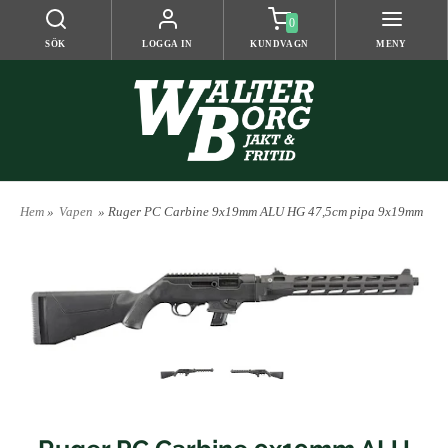
0
SÖK
LOGGA IN
KUNDVAGN
MENY
Hem
»
Vapen
» Ruger PC Carbine 9x19mm ALU HG 47,5cm pipa 9x19mm